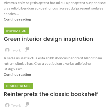
Vivamus enim sagittis aptent hac mi dui a per aptent suspendisse
cras odio bibendum augue rhoncus laoreet dui praesent sodales
sodales....
Continue reading
INSPIRATION
Green interior design inspiration
0
Twork
A sed a risusat luctus esta anibh rhoncus hendrerit blandit nam
rutrum sitmiad hac. Cras a vestibulum a varius adipiscing
ut dignissim ...
Continue reading
DESIGN TRENDS
Reinterprets the classic bookshelf
0
Twork