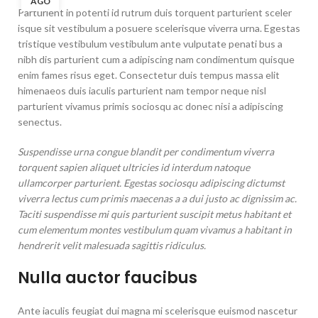
AGO
Parturient in potenti id rutrum duis torquent parturient sceler
isque sit vestibulum a posuere scelerisque viverra urna. Egestas
tristique vestibulum vestibulum ante vulputate penati bus a
nibh dis parturient cum a adipiscing nam condimentum quisque
enim fames risus eget. Consectetur duis tempus massa elit
himenaeos duis iaculis parturient nam tempor neque nisl
parturient vivamus primis sociosqu ac donec nisi a adipiscing
senectus.
Suspendisse urna congue blandit per condimentum viverra
torquent sapien aliquet ultricies id interdum natoque
ullamcorper parturient. Egestas sociosqu adipiscing dictumst
viverra lectus cum primis maecenas a a dui justo ac dignissim ac.
Taciti suspendisse mi quis parturient suscipit metus habitant et
cum elementum montes vestibulum quam vivamus a habitant in
hendrerit velit malesuada sagittis ridiculus.
Nulla auctor faucibus
Ante iaculis feugiat dui magna mi scelerisque euismod nascetur