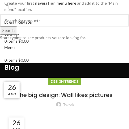
Create your first
navigation menu here
and add it to the "Main
menu" location.
Login / Register
Search
Search
Wishlist
Start typing to see products you are looking for.
0
items
$
0.00
Menu
0
items
$
0.00
Blog
DESIGN TRENDS
27
27
27
26
The big design: Wall likes pictures
AGO
AGO
AGO
AGO
Twork
26