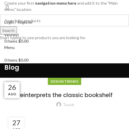
Create your first
navigation menu here
and add it to the "Main
menu" location.
Login / Register
Search
Search
Wishlist
Start typing to see products you are looking for.
0
items
$
0.00
Menu
0
items
$
0.00
Blog
DESIGN TRENDS
27
27
26
26
26
Reinterprets the classic bookshelf
AGO
AGO
AGO
AGO
AGO
Twork
27