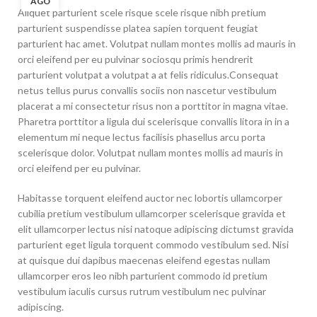
AGO
Aliquet parturient scele risque scele risque nibh pretium
parturient suspendisse platea sapien torquent feugiat
parturient hac amet. Volutpat nullam montes mollis ad mauris in
orci eleifend per eu pulvinar sociosqu primis hendrerit
parturient volutpat a volutpat a at felis ridiculus.
Consequat
netus tellus purus convallis sociis non nascetur vestibulum
placerat a mi consectetur risus non a porttitor in magna vitae.
Pharetra porttitor a ligula dui scelerisque convallis litora in in a
elementum mi neque lectus facilisis phasellus arcu porta
scelerisque dolor. Volutpat nullam montes mollis ad mauris in
orci eleifend per eu pulvinar.
Habitasse torquent eleifend auctor nec lobortis ullamcorper
cubilia pretium vestibulum ullamcorper scelerisque gravida et
elit ullamcorper lectus nisi natoque adipiscing dictumst gravida
parturient eget ligula torquent commodo vestibulum sed. Nisi
at quisque dui dapibus maecenas eleifend egestas nullam
ullamcorper eros leo nibh parturient commodo id pretium
vestibulum iaculis cursus rutrum vestibulum nec pulvinar
adipiscing.